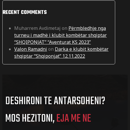
RECENT COMMENTS
Muharrem Avdimetaj
on
Përmbledhje nga
turneu i madhë i klubit kombëtar shqiptar
“SHQIPONJAT” “Aventurat KS 2023”
Valon Ramadni
on
Darka e klubit kombëtar
shqiptar “Shqiponjat” 12.11.2022
DESHIRONI TE ANTARSOHENI?
MOS HEZITONI,
EJA ME NE